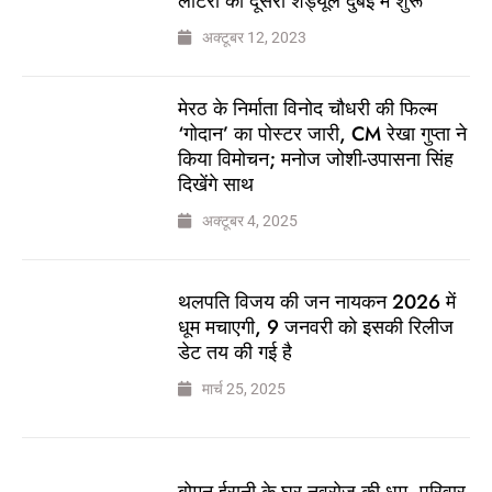
लॉटरी का दूसरा शेड्यूल दुबई में शुरू
अक्टूबर 12, 2023
मेरठ के निर्माता विनोद चौधरी की फिल्म
‘गोदान’ का पोस्टर जारी, CM रेखा गुप्ता ने
किया विमोचन; मनोज जोशी-उपासना सिंह
दिखेंगे साथ
अक्टूबर 4, 2025
थलपति विजय की जन नायकन 2026 में
धूम मचाएगी, 9 जनवरी को इसकी रिलीज
डेट तय की गई है
मार्च 25, 2025
बोमन ईरानी के घर नवरोज की धूम, परिवार