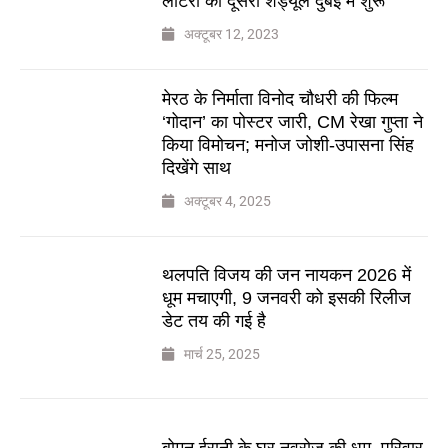
लॉटरी का दूसरा शेड्यूल दुबई में शुरू
अक्टूबर 12, 2023
मेरठ के निर्माता विनोद चौधरी की फिल्म
‘गोदान’ का पोस्टर जारी, CM रेखा गुप्ता ने
किया विमोचन; मनोज जोशी-उपासना सिंह
दिखेंगे साथ
अक्टूबर 4, 2025
थलपति विजय की जन नायकन 2026 में
धूम मचाएगी, 9 जनवरी को इसकी रिलीज
डेट तय की गई है
मार्च 25, 2025
बोमन ईरानी के घर नवरोज की धूम, परिवार