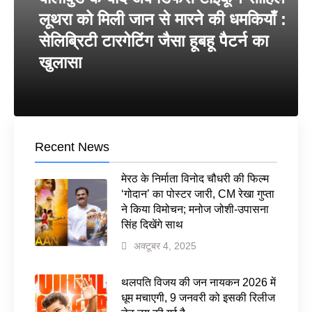
लूथरा को मिली जान से मारने की धमकियाँ :
सेलिब्रिटी टारगेटिंग जैसा हूबहू पैटर्न का
खुलासा
Recent News
मेरठ के निर्माता विनोद चौधरी की फिल्म
‘गोदान’ का पोस्टर जारी, CM रेखा गुप्ता
ने किया विमोचन; मनोज जोशी-उपासना
सिंह दिखेंगे साथ
अक्टूबर 4, 2025
थलपति विजय की जन नायकन 2026 में
धूम मचाएगी, 9 जनवरी को इसकी रिलीज