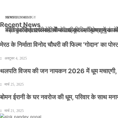
मार्च 2, 2026
जनवरी 29, 2026
अक्टूबर 4, 2025
अप्रैल 14, 2025
NEWS
NEWS
ENTERTAINMENT
NEWS
TECHNOLOGY
Recent News
बॉलीवुड के बाद अब डिफेंस टाइकून साहिल लूथरा को मि
बड़ी कार्रवाई: 20 माह से जबरन काबिज़ कृष्णा कुंज
मेरठ के निर्माता विनोद चौधरी की फिल्म ‘गोदान’ का
मिलिए रोहित उगले से! कैसे 16 साल की उम्र में क
मेरठ के निर्माता विनोद चौधरी की फिल्म ‘गोदान’ का पो
अक्टूबर 4, 2025
थलपति विजय की जन नायकन 2026 में धूम मचाएगी, 
मार्च 25, 2025
बोमन ईरानी के घर नवरोज की धूम, परिवार के साथ मना
मार्च 21, 2025