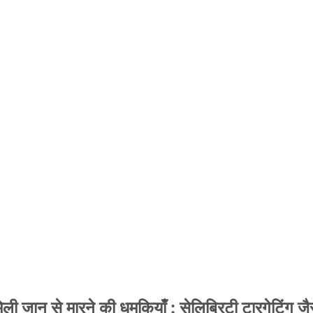
 जान से मारने की धमकियाँ : सेलिब्रिटी टारगेटिंग जैसा