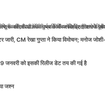
ली जान से मारने की धमकियाँ : सेलिब्रिटी टारगेटिंग ज
 वेलफेयर सोसायटी की कार्यकारिणी अपदस्थ, JDA ने पूर
 पोस्टर जारी, CM रेखा गुप्ता ने किया विमोचन; मनोज जो
ंपनी शुरू की और 22 की उम्र तक बन गए इंटरनेशनल अवॉ
स्टर जारी, CM रेखा गुप्ता ने किया विमोचन; मनोज जोशी
9 जनवरी को इसकी रिलीज डेट तय की गई है
या जश्न