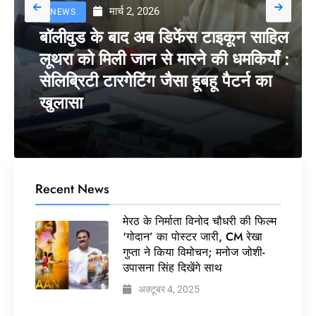
मार्च 2, 2026
NEWS
बॉलीवुड के बाद अब डिफेंस टाइकून साहिल
लूथरा को मिली जान से मारने की धमकियाँ :
सेलिब्रिटी टारगेटिंग जैसा हूबहू पैटर्न का
खुलासा
Recent News
मेरठ के निर्माता विनोद चौधरी की फिल्म
‘गोदान’ का पोस्टर जारी, CM रेखा
गुप्ता ने किया विमोचन; मनोज जोशी-
उपासना सिंह दिखेंगे साथ
अक्टूबर 4, 2025