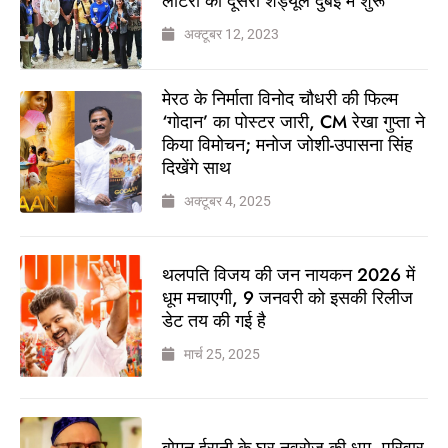
लॉटरी का दूसरा शेड्यूल दुबई में शुरू
अक्टूबर 12, 2023
मेरठ के निर्माता विनोद चौधरी की फिल्म
‘गोदान’ का पोस्टर जारी, CM रेखा गुप्ता ने
किया विमोचन; मनोज जोशी-उपासना सिंह
दिखेंगे साथ
अक्टूबर 4, 2025
थलपति विजय की जन नायकन 2026 में
धूम मचाएगी, 9 जनवरी को इसकी रिलीज
डेट तय की गई है
मार्च 25, 2025
बोमन ईरानी के घर नवरोज की धूम, परिवार