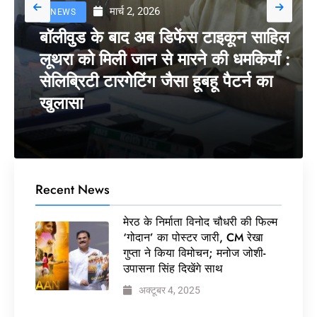
मार्च 2, 2026
NEWS
बॉलीवुड के बाद अब डिफेंस टाइकून साहिल
लूथरा को मिली जान से मारने की धमकियाँ :
सेलिब्रिटी टारगेटिंग जैसा हूबहू पैटर्न का
खुलासा
Recent News
मेरठ के निर्माता विनोद चौधरी की फिल्म
‘गोदान’ का पोस्टर जारी, CM रेखा
गुप्ता ने किया विमोचन; मनोज जोशी-
उपासना सिंह दिखेंगे साथ
अक्टूबर 4, 2025