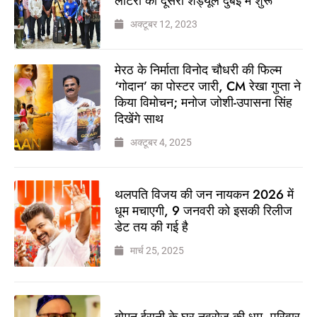
लॉटरी का दूसरा शेड्यूल दुबई में शुरू
अक्टूबर 12, 2023
मेरठ के निर्माता विनोद चौधरी की फिल्म
‘गोदान’ का पोस्टर जारी, CM रेखा गुप्ता ने
किया विमोचन; मनोज जोशी-उपासना सिंह
दिखेंगे साथ
अक्टूबर 4, 2025
थलपति विजय की जन नायकन 2026 में
धूम मचाएगी, 9 जनवरी को इसकी रिलीज
डेट तय की गई है
मार्च 25, 2025
बोमन ईरानी के घर नवरोज की धूम, परिवार