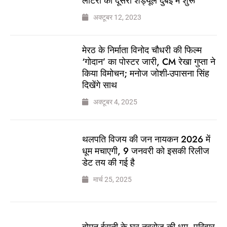
लॉटरी का दूसरा शेड्यूल दुबई में शुरू
अक्टूबर 12, 2023
मेरठ के निर्माता विनोद चौधरी की फिल्म
‘गोदान’ का पोस्टर जारी, CM रेखा गुप्ता ने
किया विमोचन; मनोज जोशी-उपासना सिंह
दिखेंगे साथ
अक्टूबर 4, 2025
थलपति विजय की जन नायकन 2026 में
धूम मचाएगी, 9 जनवरी को इसकी रिलीज
डेट तय की गई है
मार्च 25, 2025
बोमन ईरानी के घर नवरोज की धूम, परिवार