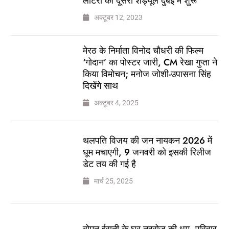
लॉटरी का दूसरा शेड्यूल दुबई में शुरू
अक्टूबर 12, 2023
मेरठ के निर्माता विनोद चौधरी की फिल्म
‘गोदान’ का पोस्टर जारी, CM रेखा गुप्ता ने
किया विमोचन; मनोज जोशी-उपासना सिंह
दिखेंगे साथ
अक्टूबर 4, 2025
थलपति विजय की जन नायकन 2026 में
धूम मचाएगी, 9 जनवरी को इसकी रिलीज
डेट तय की गई है
मार्च 25, 2025
बोमन ईरानी के घर नवरोज की धूम, परिवार