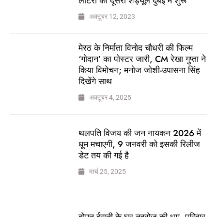
लॉटरी का दूसरा शेड्यूल दुबई में शुरू
अक्टूबर 12, 2023
मेरठ के निर्माता विनोद चौधरी की फिल्म
‘गोदान’ का पोस्टर जारी, CM रेखा गुप्ता ने
किया विमोचन; मनोज जोशी-उपासना सिंह
दिखेंगे साथ
अक्टूबर 4, 2025
थलपति विजय की जन नायकन 2026 में
धूम मचाएगी, 9 जनवरी को इसकी रिलीज
डेट तय की गई है
मार्च 25, 2025
बोमन ईरानी के घर नवरोज की धूम, परिवार