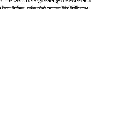
कारिणी अपदस्थ, JDA ने पूरी कमान चुनाव समिति को सौंपी
ा ने किया विमोचन; मनोज जोशी-उपासना सिंह दिखेंगे साथ
 तक बन गए इंटरनेशनल अवॉर्ड विनर
फर लक्ष्य चावला से
ेट तय की गई है