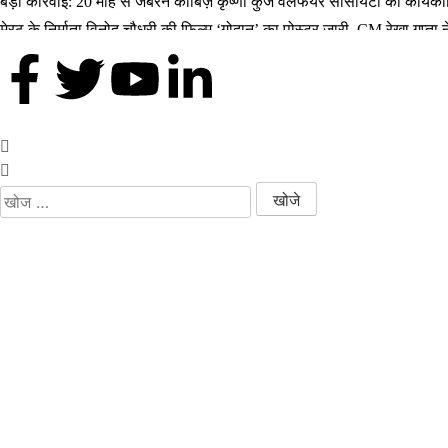
बड़ी कार्रवाई: 20 माह से जबरन काबिज़ कृष्णा कुंज वेलफेयर सोसायटी की कार्य
मेरठ के निर्माता विनोद चौधरी की फिल्म ‘गोदान’ का पोस्टर जारी, CM रेखा गुप्त
मिलिए रोहित उगले से! कैसे 16 साल की उम्र में कंपनी शुरू की और 22 की उम्र
MBA डिग्री छोड़, कैमरा थामा! मिलिए बॉलीवुड हस्तियों के चहेते वेडिंग फोटोग्रा
थलपति विजय की जन नायकन 2026 में धूम मचाएगी, 9 जनवरी को इसकी रिलीज ड