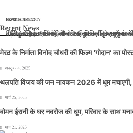
मार्च 2, 2026
जनवरी 29, 2026
अक्टूबर 4, 2025
अप्रैल 14, 2025
NEWS
NEWS
ENTERTAINMENT
NEWS
TECHNOLOGY
Recent News
बॉलीवुड के बाद अब डिफेंस टाइकून साहिल लूथरा को मि
बड़ी कार्रवाई: 20 माह से जबरन काबिज़ कृष्णा कुंज
मेरठ के निर्माता विनोद चौधरी की फिल्म ‘गोदान’ का
मिलिए रोहित उगले से! कैसे 16 साल की उम्र में क
मेरठ के निर्माता विनोद चौधरी की फिल्म ‘गोदान’ का पो
अक्टूबर 4, 2025
थलपति विजय की जन नायकन 2026 में धूम मचाएगी, 
मार्च 25, 2025
बोमन ईरानी के घर नवरोज की धूम, परिवार के साथ मना
मार्च 21, 2025