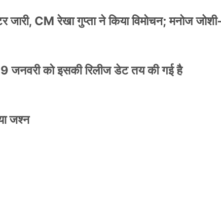
स्टर जारी, CM रेखा गुप्ता ने किया विमोचन; मनोज जोशी
9 जनवरी को इसकी रिलीज डेट तय की गई है
NEWS
मिली जान से मारने की
बड़ी कार्रवाई: 20 माह 
या जश्न
खुलासा
कार्यकारिणी अपदस्थ, JD
Official Desk
जनवरी 29, 2026
स्टर जारी, CM रेखा गुप्ता ने किया विमोचन; मनोज जोशी