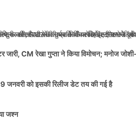
ली जान से मारने की धमकियाँ : सेलिब्रिटी टारगेटिंग ज
 वेलफेयर सोसायटी की कार्यकारिणी अपदस्थ, JDA ने पूर
 पोस्टर जारी, CM रेखा गुप्ता ने किया विमोचन; मनोज जो
ंपनी शुरू की और 22 की उम्र तक बन गए इंटरनेशनल अवॉ
स्टर जारी, CM रेखा गुप्ता ने किया विमोचन; मनोज जोशी
9 जनवरी को इसकी रिलीज डेट तय की गई है
या जश्न