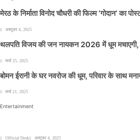
मेरठ के निर्माता विनोद चौधरी की फिल्म ‘गोदान’ का पो
अक्टूबर 4, 2025
थलपति विजय की जन नायकन 2026 में धूम मचाएगी, 
NEWS
मार्च 25, 2025
बॉलीवुड के बाद अब डिफेंस टाइकून साहिल लूथरा को 
बोमन ईरानी के घर नवरोज की धूम, परिवार के साथ मना
धमकियाँ : सेलिब्रिटी टारगेटिंग जैसा हूबहू पैटर्न का 
मार्च 21, 2025
Official Desk
मार्च 2, 2026
Entertainment
मेरठ के निर्माता विनोद चौधरी की फिल्म ‘गोदान’ का पो
Official Desk
अक्टूबर 4, 2025