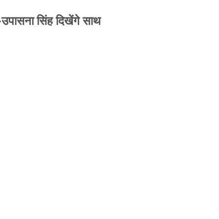
-उपासना सिंह दिखेंगे साथ
से जबरन काबिज़ कृष्णा कुंज वेलफेयर सोसायटी की
A ने पूरी कमान चुनाव समिति को सौंपी
-उपासना सिंह दिखेंगे साथ