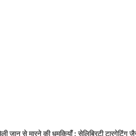
 जान से मारने की धमकियाँ : सेलिब्रिटी टारगेटिंग जैसा