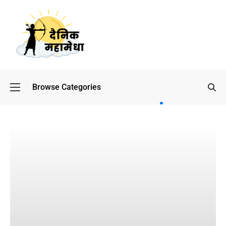
Browse Categories
बॉलीवुड
के बाद
अब
डिफेंस
टाइकून
साहिल
लूथरा को
मिली जान
से मारने
की
धमकियाँ :
सेलिब्रिटी