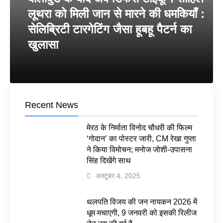
लूथरा को मिली जान से मारने की धमकियाँ :
सेलिब्रिटी टारगेटिंग जैसा हूबहू पैटर्न का
खुलासा
Recent News
मेरठ के निर्माता विनोद चौधरी की फिल्म
‘गोदान’ का पोस्टर जारी, CM रेखा गुप्ता
ने किया विमोचन; मनोज जोशी-उपासना
सिंह दिखेंगे साथ
अक्टूबर 4, 2025
थलपति विजय की जन नायकन 2026 में
धूम मचाएगी, 9 जनवरी को इसकी रिलीज