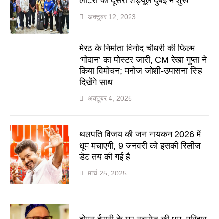
लॉटरी का दूसरा शेड्यूल दुबई में शुरू
अक्टूबर 12, 2023
मेरठ के निर्माता विनोद चौधरी की फिल्म
‘गोदान’ का पोस्टर जारी, CM रेखा गुप्ता ने
किया विमोचन; मनोज जोशी-उपासना सिंह
दिखेंगे साथ
अक्टूबर 4, 2025
थलपति विजय की जन नायकन 2026 में
धूम मचाएगी, 9 जनवरी को इसकी रिलीज
डेट तय की गई है
मार्च 25, 2025
बोमन ईरानी के घर नवरोज की धूम, परिवार