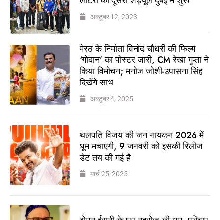
लॉटरी का दूसरा शेड्यूल दुबई में शुरू
अक्टूबर 12, 2023
मेरठ के निर्माता विनोद चौधरी की फिल्म
‘गोदान’ का पोस्टर जारी, CM रेखा गुप्ता ने
किया विमोचन; मनोज जोशी-उपासना सिंह
दिखेंगे साथ
अक्टूबर 4, 2025
थलपति विजय की जन नायकन 2026 में
धूम मचाएगी, 9 जनवरी को इसकी रिलीज
डेट तय की गई है
मार्च 25, 2025
बोमन ईरानी के घर नवरोज की धूम, परिवार