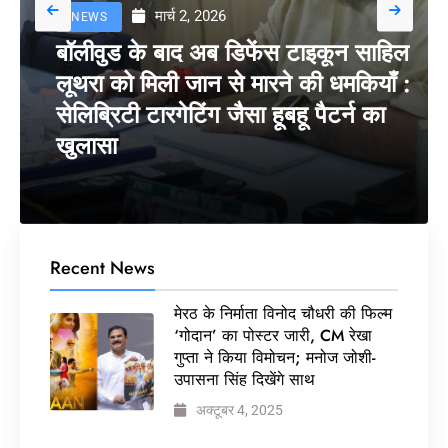
मार्च 2, 2026
NEWS
बॉलीवुड के बाद अब डिफेंस टाइकून साहिल
लूथरा को मिली जान से मारने की धमकियाँ :
सेलिब्रिटी टारगेटिंग जैसा हूबहू पैटर्न का
खुलासा
Recent News
मेरठ के निर्माता विनोद चौधरी की फिल्म
‘गोदान’ का पोस्टर जारी, CM रेखा
गुप्ता ने किया विमोचन; मनोज जोशी-
उपासना सिंह दिखेंगे साथ
अक्टूबर 4, 2025