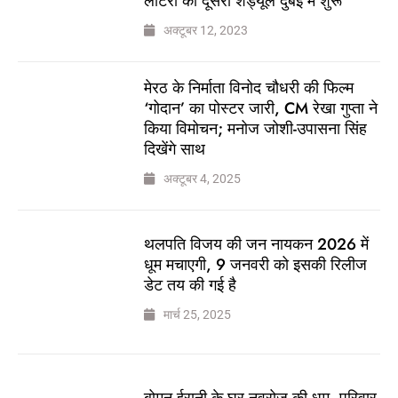
लॉटरी का दूसरा शेड्यूल दुबई में शुरू
अक्टूबर 12, 2023
मेरठ के निर्माता विनोद चौधरी की फिल्म
‘गोदान’ का पोस्टर जारी, CM रेखा गुप्ता ने
किया विमोचन; मनोज जोशी-उपासना सिंह
दिखेंगे साथ
अक्टूबर 4, 2025
थलपति विजय की जन नायकन 2026 में
धूम मचाएगी, 9 जनवरी को इसकी रिलीज
डेट तय की गई है
मार्च 25, 2025
बोमन ईरानी के घर नवरोज की धूम, परिवार