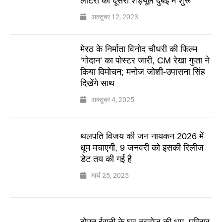
लॉटरी का दूसरा शेड्यूल दुबई में शुरू
अक्टूबर 12, 2023
मेरठ के निर्माता विनोद चौधरी की फिल्म
‘गोदान’ का पोस्टर जारी, CM रेखा गुप्ता ने
किया विमोचन; मनोज जोशी-उपासना सिंह
दिखेंगे साथ
अक्टूबर 4, 2025
थलपति विजय की जन नायकन 2026 में
धूम मचाएगी, 9 जनवरी को इसकी रिलीज
डेट तय की गई है
मार्च 25, 2025
बोमन ईरानी के घर नवरोज की धूम, परिवार