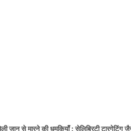
 जान से मारने की धमकियाँ : सेलिब्रिटी टारगेटिंग जैसा