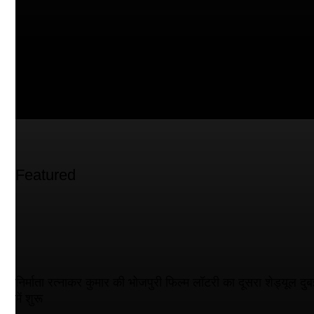
Featured
निर्माता रत्नाकर कुमार की भोजपुरी फिल्म लॉटरी का दूसरा शेड्यूल दुब
में शुरू