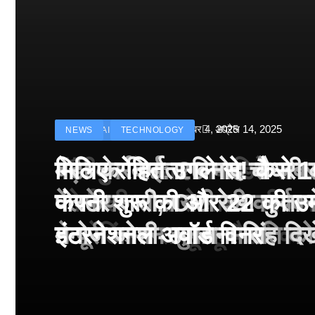
मार्च 2, 2026
जनवरी 29, 2026
अक्टूबर 4, 2025
अप्रैल 14, 2025
NEWS
NEWS
ENTERTAINMENT
NEWS
TECHNOLOGY
बॉलीवुड के बाद अब डिफेंस ट
बड़ी कार्रवाई: 20 माह से जबर
मेरठ के निर्माता विनोद चौधरी
मिलिए रोहित उगले से! कैसे 1
को मिली जान से मारने की धमक
वेलफेयर सोसायटी की कार्य
पोस्टर जारी, CM रेखा गुप्ता
कंपनी शुरू की और 22 की उ
टारगेटिंग जैसा हूबहू पैटर्न का
ने पूरी कमान चुनाव समिति को 
मनोज जोशी-उपासना सिंह दिखे
इंटरनेशनल अवॉर्ड विनर