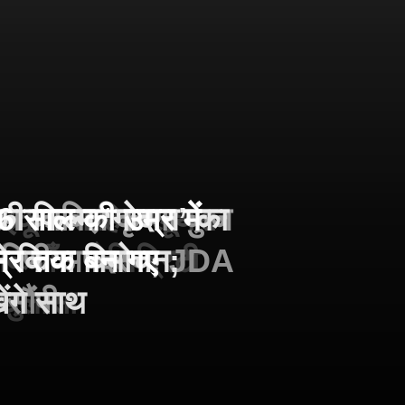
ाइकून साहिल लूथरा
न काबिज़ कृष्णा कुंज
 की फिल्म ‘गोदान’ का
6 साल की उम्र में
ियाँ : सेलिब्रिटी
कारिणी अपदस्थ, JDA
 ने किया विमोचन;
म्र तक बन गए
 खुलासा
सौंपी
ंगे साथ