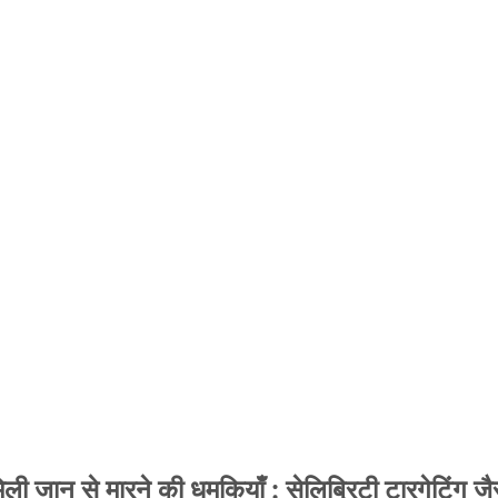
 जान से मारने की धमकियाँ : सेलिब्रिटी टारगेटिंग जैसा