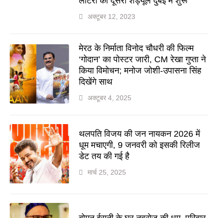
लॉटरी का दूसरा शेड्यूल दुबई में शुरू
अक्टूबर 12, 2023
मेरठ के निर्माता विनोद चौधरी की फिल्म
‘गोदान’ का पोस्टर जारी, CM रेखा गुप्ता ने
किया विमोचन; मनोज जोशी-उपासना सिंह
दिखेंगे साथ
अक्टूबर 4, 2025
थलपति विजय की जन नायकन 2026 में
धूम मचाएगी, 9 जनवरी को इसकी रिलीज
डेट तय की गई है
मार्च 25, 2025
बोमन ईरानी के घर नवरोज की धूम, परिवार