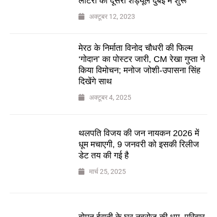
लॉटरी का दूसरा शेड्यूल दुबई में शुरू
अक्टूबर 12, 2023
मेरठ के निर्माता विनोद चौधरी की फिल्म
‘गोदान’ का पोस्टर जारी, CM रेखा गुप्ता ने
किया विमोचन; मनोज जोशी-उपासना सिंह
दिखेंगे साथ
अक्टूबर 4, 2025
थलपति विजय की जन नायकन 2026 में
धूम मचाएगी, 9 जनवरी को इसकी रिलीज
डेट तय की गई है
मार्च 25, 2025
बोमन ईरानी के घर नवरोज की धूम, परिवार