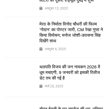
लॉटरी का दूसरा शेड्यूल दुबई में शुरू
अक्टूबर 12, 2023
मेरठ के निर्माता विनोद चौधरी की फिल्म
‘गोदान’ का पोस्टर जारी, CM रेखा गुप्ता ने
किया विमोचन; मनोज जोशी-उपासना सिंह
दिखेंगे साथ
अक्टूबर 4, 2025
थलपति विजय की जन नायकन 2026 में
धूम मचाएगी, 9 जनवरी को इसकी रिलीज
डेट तय की गई है
मार्च 25, 2025
बोमन ईरानी के घर नवरोज की धूम, परिवार