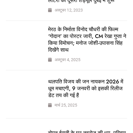
लॉटरी का दूसरा शेड्यूल दुबई में शुरू
अक्टूबर 12, 2023
मेरठ के निर्माता विनोद चौधरी की फिल्म
‘गोदान’ का पोस्टर जारी, CM रेखा गुप्ता ने
किया विमोचन; मनोज जोशी-उपासना सिंह
दिखेंगे साथ
अक्टूबर 4, 2025
थलपति विजय की जन नायकन 2026 में
धूम मचाएगी, 9 जनवरी को इसकी रिलीज
डेट तय की गई है
मार्च 25, 2025
बोमन ईरानी के घर नवरोज की धूम, परिवार