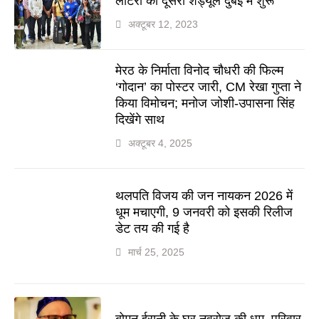
लॉटरी का दूसरा शेड्यूल दुबई में शुरू
अक्टूबर 12, 2023
मेरठ के निर्माता विनोद चौधरी की फिल्म
‘गोदान’ का पोस्टर जारी, CM रेखा गुप्ता ने
किया विमोचन; मनोज जोशी-उपासना सिंह
दिखेंगे साथ
अक्टूबर 4, 2025
थलपति विजय की जन नायकन 2026 में
धूम मचाएगी, 9 जनवरी को इसकी रिलीज
डेट तय की गई है
मार्च 25, 2025
बोमन ईरानी के घर नवरोज की धूम, परिवार