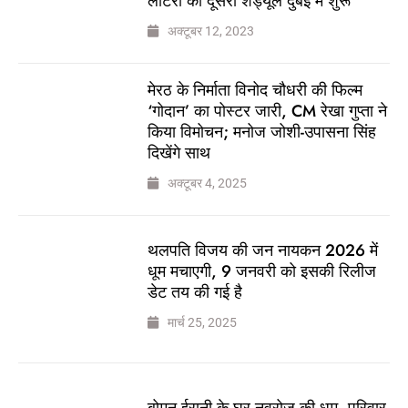
लॉटरी का दूसरा शेड्यूल दुबई में शुरू
अक्टूबर 12, 2023
मेरठ के निर्माता विनोद चौधरी की फिल्म
‘गोदान’ का पोस्टर जारी, CM रेखा गुप्ता ने
किया विमोचन; मनोज जोशी-उपासना सिंह
दिखेंगे साथ
अक्टूबर 4, 2025
थलपति विजय की जन नायकन 2026 में
धूम मचाएगी, 9 जनवरी को इसकी रिलीज
डेट तय की गई है
मार्च 25, 2025
बोमन ईरानी के घर नवरोज की धूम, परिवार