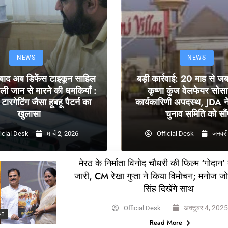
NEWS
NEWS
 बाद अब डिफेंस टाइकून साहिल
बड़ी कार्रवाई: 20 माह से ज
ली जान से मारने की धमकियाँ :
कृष्णा कुंज वेलफेयर सोस
टारगेटिंग जैसा हूबहू पैटर्न का
कार्यकारिणी अपदस्थ, JDA ने
खुलासा
चुनाव समिति को सौं
icial Desk
मार्च 2, 2026
Official Desk
जनवरी
मेरठ के निर्माता विनोद चौधरी की फिल्म ‘गोदान’
जारी, CM रेखा गुप्ता ने किया विमोचन; मनोज ज
सिंह दिखेंगे साथ
अक्टूबर 4, 202
Official Desk
NT
Read More