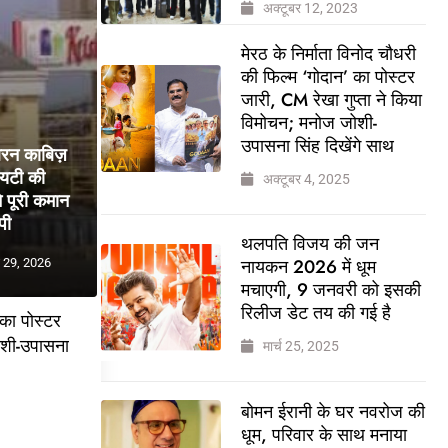
अक्टूबर 12, 2023
मेरठ के निर्माता विनोद चौधरी
की फिल्म ‘गोदान’ का पोस्टर
जारी, CM रेखा गुप्ता ने किया
विमोचन; मनोज जोशी-
उपासना सिंह दिखेंगे साथ
बरन काबिज़
ायटी की
अक्टूबर 4, 2025
 पूरी कमान
पी
थलपति विजय की जन
नायकन 2026 में धूम
 29, 2026
मचाएगी, 9 जनवरी को इसकी
रिलीज डेट तय की गई है
 का पोस्टर
ोशी-उपासना
मार्च 25, 2025
बोमन ईरानी के घर नवरोज की
5
धूम, परिवार के साथ मनाया