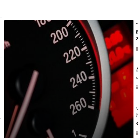
‘
ह
औ
व
क
‘
क
म
य