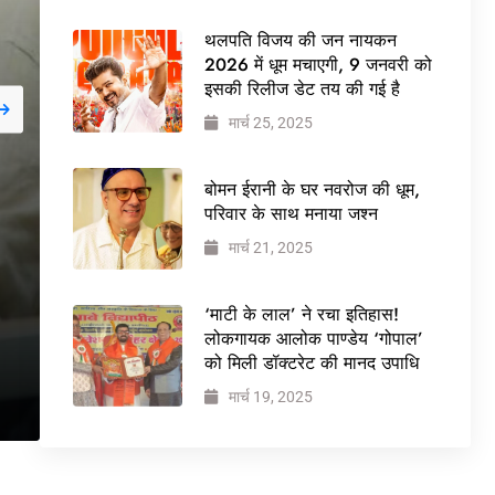
थलपति विजय की जन नायकन
2026 में धूम मचाएगी, 9 जनवरी को
इसकी रिलीज डेट तय की गई है
मार्च 25, 2025
जनवरी 29, 2026
NEWS
बोमन ईरानी के घर नवरोज की धूम,
बड़ी कार्रवाई: 20 माह से ज
परिवार के साथ मनाया जश्न
मार्च 21, 2025
वेलफेयर सोसायटी की कार्
ने पूरी कमान चुनाव समिति क
‘माटी के लाल’ ने रचा इतिहास!
लोकगायक आलोक पाण्डेय ‘गोपाल’
को मिली डॉक्टरेट की मानद उपाधि
मार्च 19, 2025