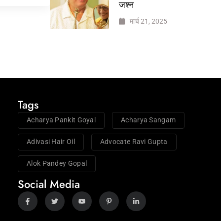
जश्न
मार्च 21, 2025
Tags
Acharya Pankit Goyal
Acharya Sangam
Adivasi Hair Oil
Advocate Ravi Gupta
Alok Pandey Gopal
Social Media