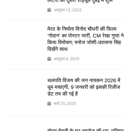
लॉटरी का दूसरा शेड्यूल दुबई में शुरू
अक्टूबर 12, 2023
मेरठ के निर्माता विनोद चौधरी की फिल्म
‘गोदान’ का पोस्टर जारी, CM रेखा गुप्ता ने
किया विमोचन; मनोज जोशी-उपासना सिंह
दिखेंगे साथ
अक्टूबर 4, 2025
थलपति विजय की जन नायकन 2026 में
धूम मचाएगी, 9 जनवरी को इसकी रिलीज
डेट तय की गई है
मार्च 25, 2025
बोमन ईरानी के घर नवरोज की धूम, परिवार