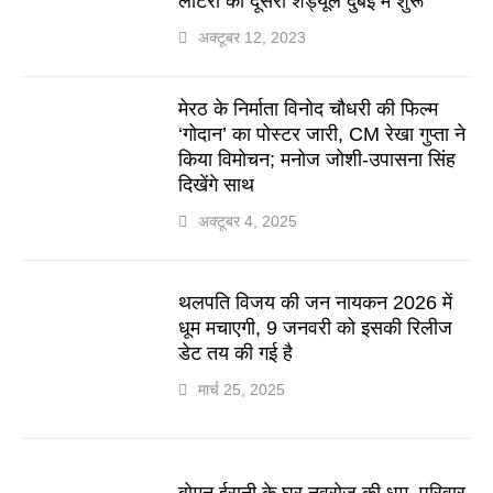
लॉटरी का दूसरा शेड्यूल दुबई में शुरू
अक्टूबर 12, 2023
मेरठ के निर्माता विनोद चौधरी की फिल्म
‘गोदान’ का पोस्टर जारी, CM रेखा गुप्ता ने
किया विमोचन; मनोज जोशी-उपासना सिंह
दिखेंगे साथ
अक्टूबर 4, 2025
थलपति विजय की जन नायकन 2026 में
धूम मचाएगी, 9 जनवरी को इसकी रिलीज
डेट तय की गई है
मार्च 25, 2025
बोमन ईरानी के घर नवरोज की धूम, परिवार