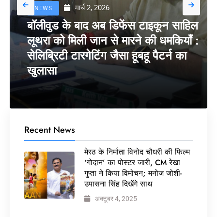
मार्च 2, 2026
NEWS
बॉलीवुड के बाद अब डिफेंस टाइकून साहिल
लूथरा को मिली जान से मारने की धमकियाँ :
सेलिब्रिटी टारगेटिंग जैसा हूबहू पैटर्न का
खुलासा
Recent News
मेरठ के निर्माता विनोद चौधरी की फिल्म
‘गोदान’ का पोस्टर जारी, CM रेखा
गुप्ता ने किया विमोचन; मनोज जोशी-
उपासना सिंह दिखेंगे साथ
अक्टूबर 4, 2025