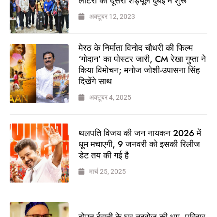
लॉटरी का दूसरा शेड्यूल दुबई में शुरू
अक्टूबर 12, 2023
मेरठ के निर्माता विनोद चौधरी की फिल्म
‘गोदान’ का पोस्टर जारी, CM रेखा गुप्ता ने
किया विमोचन; मनोज जोशी-उपासना सिंह
दिखेंगे साथ
अक्टूबर 4, 2025
थलपति विजय की जन नायकन 2026 में
धूम मचाएगी, 9 जनवरी को इसकी रिलीज
डेट तय की गई है
मार्च 25, 2025
बोमन ईरानी के घर नवरोज की धूम, परिवार