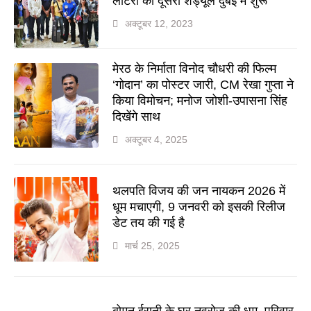
लॉटरी का दूसरा शेड्यूल दुबई में शुरू
अक्टूबर 12, 2023
मेरठ के निर्माता विनोद चौधरी की फिल्म
‘गोदान’ का पोस्टर जारी, CM रेखा गुप्ता ने
किया विमोचन; मनोज जोशी-उपासना सिंह
दिखेंगे साथ
अक्टूबर 4, 2025
थलपति विजय की जन नायकन 2026 में
धूम मचाएगी, 9 जनवरी को इसकी रिलीज
डेट तय की गई है
मार्च 25, 2025
बोमन ईरानी के घर नवरोज की धूम, परिवार