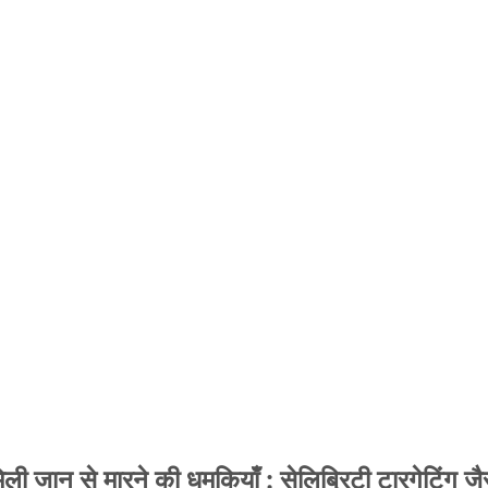
 जान से मारने की धमकियाँ : सेलिब्रिटी टारगेटिंग जैसा