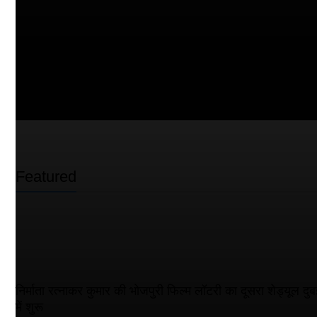
Featured
निर्माता रत्नाकर कुमार की भोजपुरी फिल्म लॉटरी का दूसरा शेड्यूल दुब
में शुरू