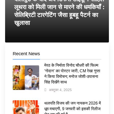
लूथरा को मिली जान से मारने की धमकियाँ :
सेलिब्रिटी टारगेटिंग जैसा हूबहू पैटर्न का
खुलासा
Recent News
मेरठ के निर्माता विनोद चौधरी की फिल्म
‘गोदान’ का पोस्टर जारी, CM रेखा गुप्ता
ने किया विमोचन; मनोज जोशी-उपासना
सिंह दिखेंगे साथ
अक्टूबर 4, 2025
थलपति विजय की जन नायकन 2026 में
धूम मचाएगी, 9 जनवरी को इसकी रिलीज