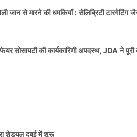
 जान से मारने की धमकियाँ : सेलिब्रिटी टारगेटिंग जैसा
वेलफेयर सोसायटी की कार्यकारिणी अपदस्थ, JDA ने पूरी
स्टर जारी, CM रेखा गुप्ता ने किया विमोचन; मनोज जोशी
 शेड्यूल दुबई में शुरू