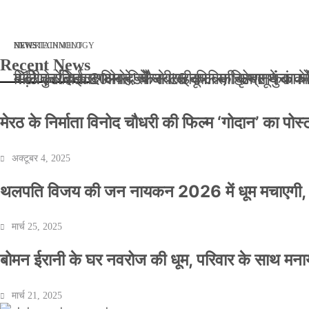
मार्च 2, 2026
जनवरी 29, 2026
अक्टूबर 4, 2025
अप्रैल 14, 2025
NEWS
NEWS
ENTERTAINMENT
NEWS
TECHNOLOGY
Recent News
बॉलीवुड के बाद अब डिफेंस टाइकून साहिल लूथरा को मि
बड़ी कार्रवाई: 20 माह से जबरन काबिज़ कृष्णा कुंज
मेरठ के निर्माता विनोद चौधरी की फिल्म ‘गोदान’ का
मिलिए रोहित उगले से! कैसे 16 साल की उम्र में क
मेरठ के निर्माता विनोद चौधरी की फिल्म ‘गोदान’ का पो
अक्टूबर 4, 2025
थलपति विजय की जन नायकन 2026 में धूम मचाएगी, 
मार्च 25, 2025
बोमन ईरानी के घर नवरोज की धूम, परिवार के साथ मना
मार्च 21, 2025