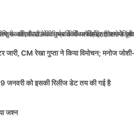
ली जान से मारने की धमकियाँ : सेलिब्रिटी टारगेटिंग ज
 वेलफेयर सोसायटी की कार्यकारिणी अपदस्थ, JDA ने पूर
 पोस्टर जारी, CM रेखा गुप्ता ने किया विमोचन; मनोज जो
ंपनी शुरू की और 22 की उम्र तक बन गए इंटरनेशनल अवॉ
स्टर जारी, CM रेखा गुप्ता ने किया विमोचन; मनोज जोशी
9 जनवरी को इसकी रिलीज डेट तय की गई है
या जश्न