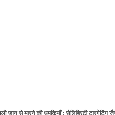
 जान से मारने की धमकियाँ : सेलिब्रिटी टारगेटिंग जैसा