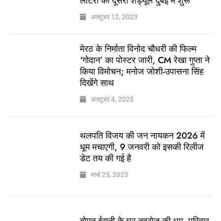
लॉटरी का दूसरा शेड्यूल दुबई में शुरू
अक्टूबर 12, 2023
मेरठ के निर्माता विनोद चौधरी की फिल्म
‘गोदान’ का पोस्टर जारी, CM रेखा गुप्ता ने
किया विमोचन; मनोज जोशी-उपासना सिंह
दिखेंगे साथ
अक्टूबर 4, 2025
थलपति विजय की जन नायकन 2026 में
धूम मचाएगी, 9 जनवरी को इसकी रिलीज
डेट तय की गई है
मार्च 25, 2025
बोमन ईरानी के घर नवरोज की धूम, परिवार