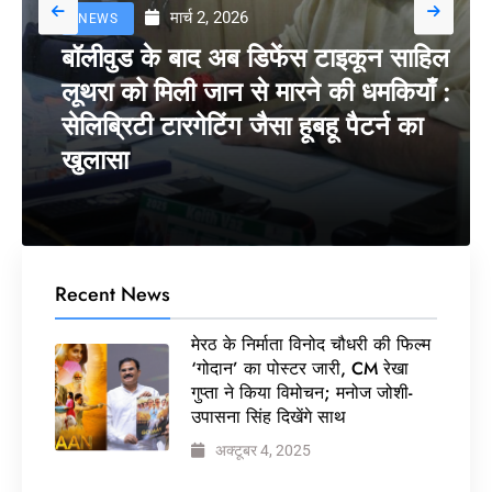
मार्च 2, 2026
NEWS
बॉलीवुड के बाद अब डिफेंस टाइकून साहिल
लूथरा को मिली जान से मारने की धमकियाँ :
सेलिब्रिटी टारगेटिंग जैसा हूबहू पैटर्न का
खुलासा
Recent News
मेरठ के निर्माता विनोद चौधरी की फिल्म
‘गोदान’ का पोस्टर जारी, CM रेखा
गुप्ता ने किया विमोचन; मनोज जोशी-
उपासना सिंह दिखेंगे साथ
अक्टूबर 4, 2025