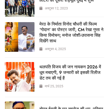
लॉटरी का दूसरा शेड्यूल दुबई में शुरू
अक्टूबर 12, 2023
मेरठ के निर्माता विनोद चौधरी की फिल्म
‘गोदान’ का पोस्टर जारी, CM रेखा गुप्ता ने
किया विमोचन; मनोज जोशी-उपासना सिंह
दिखेंगे साथ
अक्टूबर 4, 2025
थलपति विजय की जन नायकन 2026 में
धूम मचाएगी, 9 जनवरी को इसकी रिलीज
डेट तय की गई है
मार्च 25, 2025
बोमन ईरानी के घर नवरोज की धूम, परिवार