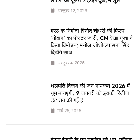
लॉटरी का दूसरा शेड्यूल दुबई में शुरू
अक्टूबर 12, 2023
मेरठ के निर्माता विनोद चौधरी की फिल्म
‘गोदान’ का पोस्टर जारी, CM रेखा गुप्ता ने
किया विमोचन; मनोज जोशी-उपासना सिंह
दिखेंगे साथ
अक्टूबर 4, 2025
थलपति विजय की जन नायकन 2026 में
धूम मचाएगी, 9 जनवरी को इसकी रिलीज
डेट तय की गई है
मार्च 25, 2025
बोमन ईरानी के घर नवरोज की धूम, परिवार