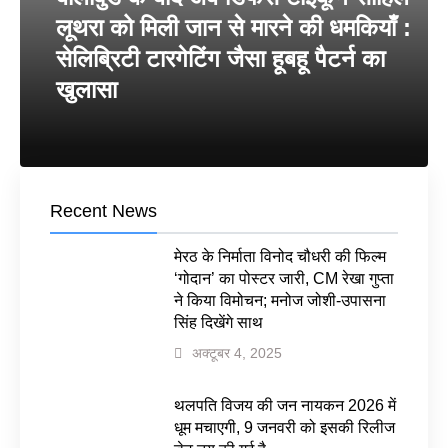
लूथरा को मिली जान से मारने की धमकियाँ :
सेलिब्रिटी टारगेटिंग जैसा हूबहू पैटर्न का
खुलासा
Recent News
मेरठ के निर्माता विनोद चौधरी की फिल्म
‘गोदान’ का पोस्टर जारी, CM रेखा गुप्ता
ने किया विमोचन; मनोज जोशी-उपासना
सिंह दिखेंगे साथ
अक्टूबर 4, 2025
थलपति विजय की जन नायकन 2026 में
धूम मचाएगी, 9 जनवरी को इसकी रिलीज