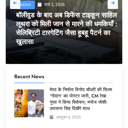
मार्च 2, 2026
NEWS
बॉलीवुड के बाद अब डिफेंस टाइकून साहिल
लूथरा को मिली जान से मारने की धमकियाँ :
सेलिब्रिटी टारगेटिंग जैसा हूबहू पैटर्न का
खुलासा
Recent News
मेरठ के निर्माता विनोद चौधरी की फिल्म
‘गोदान’ का पोस्टर जारी, CM रेखा
गुप्ता ने किया विमोचन; मनोज जोशी-
उपासना सिंह दिखेंगे साथ
अक्टूबर 4, 2025