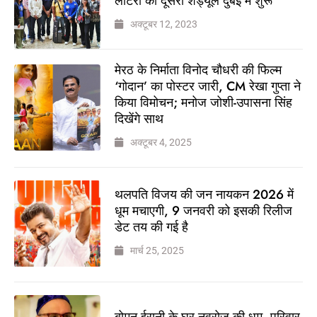
लॉटरी का दूसरा शेड्यूल दुबई में शुरू
अक्टूबर 12, 2023
मेरठ के निर्माता विनोद चौधरी की फिल्म
‘गोदान’ का पोस्टर जारी, CM रेखा गुप्ता ने
किया विमोचन; मनोज जोशी-उपासना सिंह
दिखेंगे साथ
अक्टूबर 4, 2025
थलपति विजय की जन नायकन 2026 में
धूम मचाएगी, 9 जनवरी को इसकी रिलीज
डेट तय की गई है
मार्च 25, 2025
बोमन ईरानी के घर नवरोज की धूम, परिवार