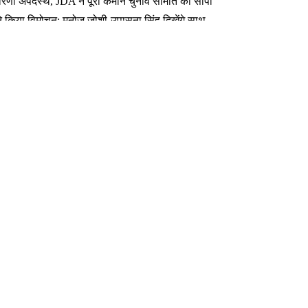
कारिणी अपदस्थ, JDA ने पूरी कमान चुनाव समिति को सौंपी
ा ने किया विमोचन; मनोज जोशी-उपासना सिंह दिखेंगे साथ
 तक बन गए इंटरनेशनल अवॉर्ड विनर
फर लक्ष्य चावला से
ेट तय की गई है