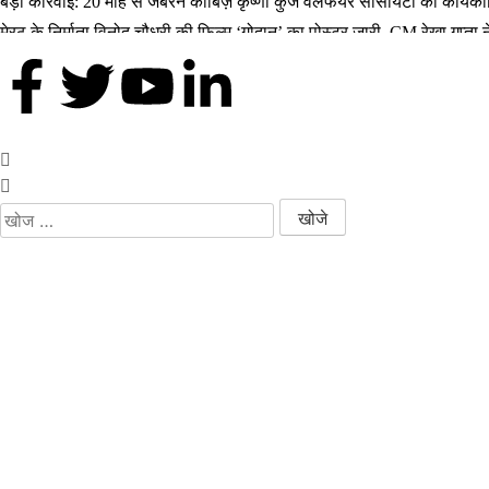
बड़ी कार्रवाई: 20 माह से जबरन काबिज़ कृष्णा कुंज वेलफेयर सोसायटी की कार्य
मेरठ के निर्माता विनोद चौधरी की फिल्म ‘गोदान’ का पोस्टर जारी, CM रेखा गुप्त
मिलिए रोहित उगले से! कैसे 16 साल की उम्र में कंपनी शुरू की और 22 की उम्र
MBA डिग्री छोड़, कैमरा थामा! मिलिए बॉलीवुड हस्तियों के चहेते वेडिंग फोटोग्रा
थलपति विजय की जन नायकन 2026 में धूम मचाएगी, 9 जनवरी को इसकी रिलीज ड