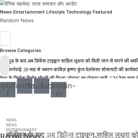
News
Entertainment
Lifestyle
Technology
Featured
Random News
Browse Categories
बॉलीवुड के बाद अब डिफेंस टाइकून साहिल लूथरा को मिली जान से मारने की धमकियाँ
बड़ी कार्रवाई: 20 माह से जबरन काबिज़ कृष्णा कुंज वेलफेयर सोसायटी की कार्य
मेरठ के निर्माता विनोद चौधरी की फिल्म ‘गोदान’ का पोस्टर जारी, CM रेखा गुप्त
cebook-
Twitter
Youtube
Linkedin-
मिलिए रोहित उगले से! कैसे 16 साल की उम्र में कंपनी शुरू की और 22 की उम्र
f
in
MBA डिग्री छोड़, कैमरा थामा! मिलिए बॉलीवुड हस्तियों के चहेते वेडिंग फोटोग्रा
थलपति विजय की जन नायकन 2026 में धूम मचाएगी, 9 जनवरी को इसकी रिलीज ड
मार्च 2, 2026
NEWS
जनवरी 29, 2026
NEWS
अक्टूबर 4, 2025
ENTERTAINMENT
बॉलीवुड के बाद अब डिफेंस टाइकून साहिल लूथरा को मि
Recent News
अप्रैल 14, 2025
NEWS
TECHNOLOGY