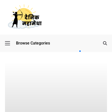
Browse Categories
बॉलीवुड
के बाद
अब
डिफेंस
टाइकून
साहिल
लूथरा को
मिली जान
से मारने
की
धमकियाँ :
सेलिब्रिटी