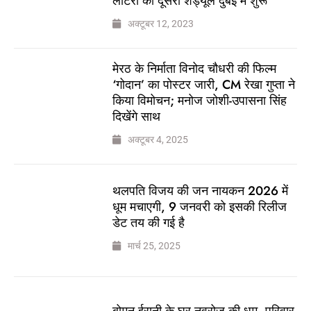
लॉटरी का दूसरा शेड्यूल दुबई में शुरू
अक्टूबर 12, 2023
मेरठ के निर्माता विनोद चौधरी की फिल्म
‘गोदान’ का पोस्टर जारी, CM रेखा गुप्ता ने
किया विमोचन; मनोज जोशी-उपासना सिंह
दिखेंगे साथ
अक्टूबर 4, 2025
थलपति विजय की जन नायकन 2026 में
धूम मचाएगी, 9 जनवरी को इसकी रिलीज
डेट तय की गई है
मार्च 25, 2025
बोमन ईरानी के घर नवरोज की धूम, परिवार