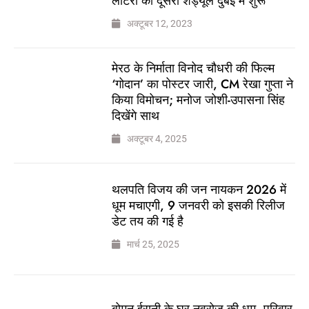
लॉटरी का दूसरा शेड्यूल दुबई में शुरू
अक्टूबर 12, 2023
मेरठ के निर्माता विनोद चौधरी की फिल्म
‘गोदान’ का पोस्टर जारी, CM रेखा गुप्ता ने
किया विमोचन; मनोज जोशी-उपासना सिंह
दिखेंगे साथ
अक्टूबर 4, 2025
थलपति विजय की जन नायकन 2026 में
धूम मचाएगी, 9 जनवरी को इसकी रिलीज
डेट तय की गई है
मार्च 25, 2025
बोमन ईरानी के घर नवरोज की धूम, परिवार