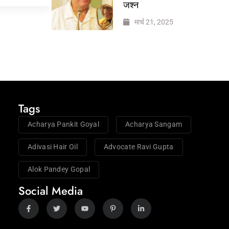
जश्न
मार्च 21, 2025
Tags
Acharya Pankit Goyal
Acharya Sangam
Adivasi Hair Oil
Advocate Ravi Gupta
Alok Pandey Gopal
Social Media