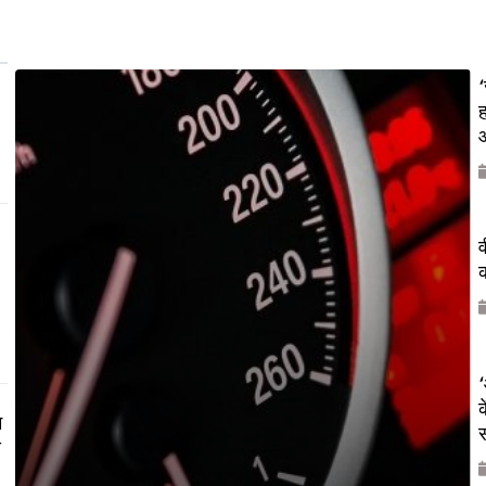
‘
ह
औ
व
क
‘
क
म
य