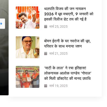
थलपति विजय की जन नायकन
2026 में धूम मचाएगी, 9 जनवरी को
इसकी रिलीज डेट तय की गई है
मार्च 25, 2025
जनवरी 29, 2026
NEWS
बोमन ईरानी के घर नवरोज की धूम,
बड़ी कार्रवाई: 20 माह से ज
परिवार के साथ मनाया जश्न
मार्च 21, 2025
वेलफेयर सोसायटी की कार्
ने पूरी कमान चुनाव समिति क
‘माटी के लाल’ ने रचा इतिहास!
लोकगायक आलोक पाण्डेय ‘गोपाल’
को मिली डॉक्टरेट की मानद उपाधि
मार्च 19, 2025