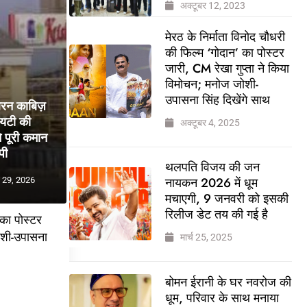
अक्टूबर 12, 2023
मेरठ के निर्माता विनोद चौधरी
की फिल्म ‘गोदान’ का पोस्टर
जारी, CM रेखा गुप्ता ने किया
विमोचन; मनोज जोशी-
उपासना सिंह दिखेंगे साथ
बरन काबिज़
ायटी की
अक्टूबर 4, 2025
 पूरी कमान
पी
थलपति विजय की जन
नायकन 2026 में धूम
 29, 2026
मचाएगी, 9 जनवरी को इसकी
रिलीज डेट तय की गई है
 का पोस्टर
ोशी-उपासना
मार्च 25, 2025
बोमन ईरानी के घर नवरोज की
5
धूम, परिवार के साथ मनाया