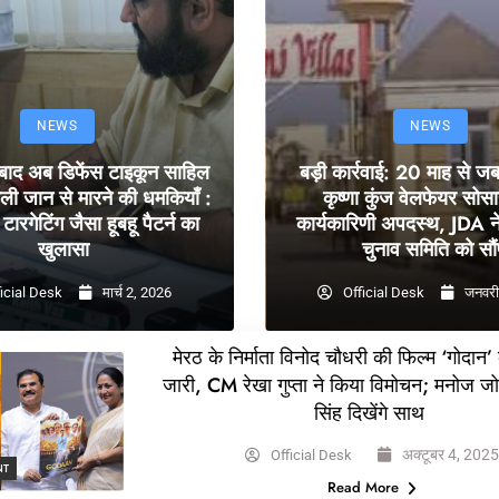
NEWS
NEWS
 बाद अब डिफेंस टाइकून साहिल
बड़ी कार्रवाई: 20 माह से ज
ली जान से मारने की धमकियाँ :
कृष्णा कुंज वेलफेयर सोस
टारगेटिंग जैसा हूबहू पैटर्न का
कार्यकारिणी अपदस्थ, JDA ने
खुलासा
चुनाव समिति को सौं
icial Desk
मार्च 2, 2026
Official Desk
जनवरी
मेरठ के निर्माता विनोद चौधरी की फिल्म ‘गोदान’
जारी, CM रेखा गुप्ता ने किया विमोचन; मनोज ज
सिंह दिखेंगे साथ
अक्टूबर 4, 202
Official Desk
NT
Read More