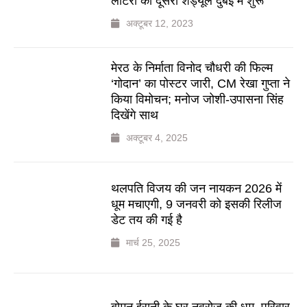
लॉटरी का दूसरा शेड्यूल दुबई में शुरू
अक्टूबर 12, 2023
मेरठ के निर्माता विनोद चौधरी की फिल्म
‘गोदान’ का पोस्टर जारी, CM रेखा गुप्ता ने
किया विमोचन; मनोज जोशी-उपासना सिंह
दिखेंगे साथ
अक्टूबर 4, 2025
थलपति विजय की जन नायकन 2026 में
धूम मचाएगी, 9 जनवरी को इसकी रिलीज
डेट तय की गई है
मार्च 25, 2025
बोमन ईरानी के घर नवरोज की धूम, परिवार