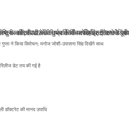
ली जान से मारने की धमकियाँ : सेलिब्रिटी टारगेटिंग ज
 वेलफेयर सोसायटी की कार्यकारिणी अपदस्थ, JDA ने पूर
 पोस्टर जारी, CM रेखा गुप्ता ने किया विमोचन; मनोज जो
ंपनी शुरू की और 22 की उम्र तक बन गए इंटरनेशनल अवॉ
ा गुप्ता ने किया विमोचन; मनोज जोशी-उपासना सिंह दिखेंगे साथ
िलीज डेट तय की गई है
ली डॉक्टरेट की मानद उपाधि