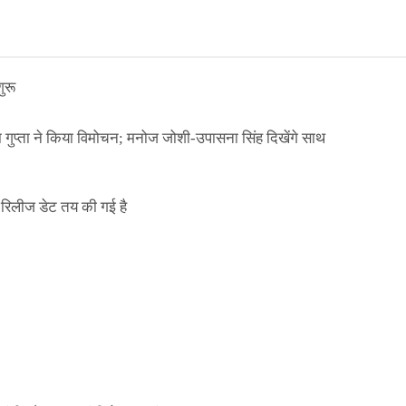
ुरू
ा गुप्ता ने किया विमोचन; मनोज जोशी-उपासना सिंह दिखेंगे साथ
िलीज डेट तय की गई है
ाले ई-पास इस बंदी में भी लागू