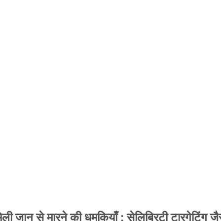
 जान से मारने की धमकियाँ : सेलिब्रिटी टारगेटिंग जैसा