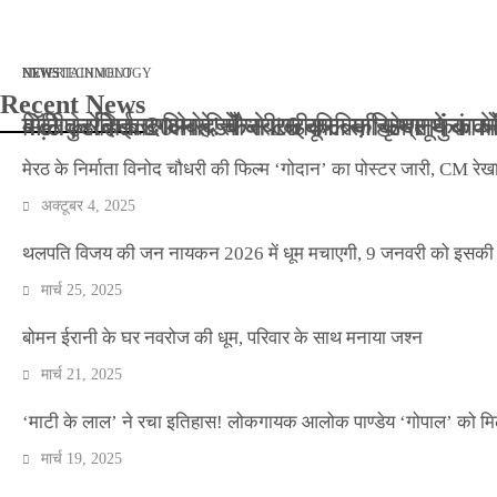
मार्च 2, 2026
जनवरी 29, 2026
अक्टूबर 4, 2025
अप्रैल 14, 2025
NEWS
NEWS
ENTERTAINMENT
NEWS
TECHNOLOGY
Recent News
बॉलीवुड के बाद अब डिफेंस टाइकून साहिल लूथरा को मि
बड़ी कार्रवाई: 20 माह से जबरन काबिज़ कृष्णा कुंज
मेरठ के निर्माता विनोद चौधरी की फिल्म ‘गोदान’ का
मिलिए रोहित उगले से! कैसे 16 साल की उम्र में क
मेरठ के निर्माता विनोद चौधरी की फिल्म ‘गोदान’ का पोस्टर जारी, CM रेख
अक्टूबर 4, 2025
थलपति विजय की जन नायकन 2026 में धूम मचाएगी, 9 जनवरी को इसकी र
मार्च 25, 2025
बोमन ईरानी के घर नवरोज की धूम, परिवार के साथ मनाया जश्न
मार्च 21, 2025
‘माटी के लाल’ ने रचा इतिहास! लोकगायक आलोक पाण्डेय ‘गोपाल’ को मि
मार्च 19, 2025