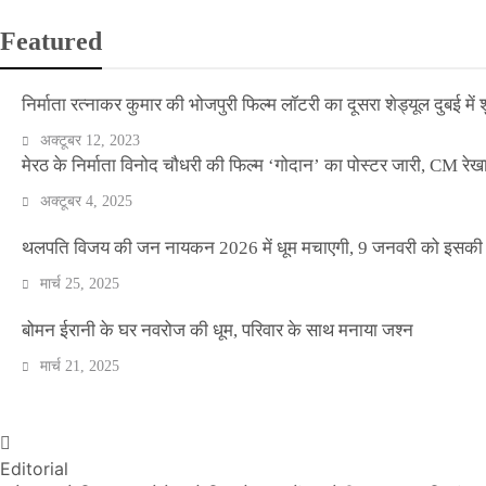
Featured
निर्माता रत्नाकर कुमार की भोजपुरी फिल्म लॉटरी का दूसरा शेड्यूल दुबई में श
अक्टूबर 12, 2023
मेरठ के निर्माता विनोद चौधरी की फिल्म ‘गोदान’ का पोस्टर जारी, CM रेख
अक्टूबर 4, 2025
थलपति विजय की जन नायकन 2026 में धूम मचाएगी, 9 जनवरी को इसकी र
मार्च 25, 2025
वीकेंड कर्फ्यू ने थामी दिल्ली की रफ्तार, नाइट कर्फ्यू व
बोमन ईरानी के घर नवरोज की धूम, परिवार के साथ मनाया जश्न
मार्च 21, 2025
Official Desk
अप्रैल 17, 2021
Editorial