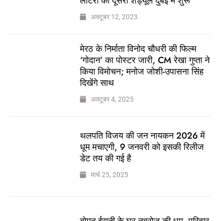
लॉटरी का दूसरा शेड्यूल दुबई में शुरू
अक्टूबर 12, 2023
मेरठ के निर्माता विनोद चौधरी की फिल्म
‘गोदान’ का पोस्टर जारी, CM रेखा गुप्ता ने
किया विमोचन; मनोज जोशी-उपासना सिंह
दिखेंगे साथ
अक्टूबर 4, 2025
थलपति विजय की जन नायकन 2026 में
धूम मचाएगी, 9 जनवरी को इसकी रिलीज
डेट तय की गई है
मार्च 25, 2025
बोमन ईरानी के घर नवरोज की धूम, परिवार