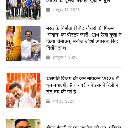
लॉटरी का दूसरा शेड्यूल दुबई में शुरू
अक्टूबर 12, 2023
मेरठ के निर्माता विनोद चौधरी की फिल्म
‘गोदान’ का पोस्टर जारी, CM रेखा गुप्ता ने
किया विमोचन; मनोज जोशी-उपासना सिंह
दिखेंगे साथ
अक्टूबर 4, 2025
थलपति विजय की जन नायकन 2026 में
धूम मचाएगी, 9 जनवरी को इसकी रिलीज
डेट तय की गई है
मार्च 25, 2025
बोमन ईरानी के घर नवरोज की धूम, परिवार