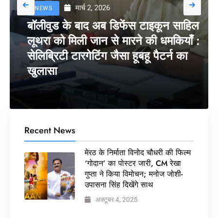
मार्च 2, 2026
NEWS
बॉलीवुड के बाद अब डिफेंस टाइकून साहिल
लूथरा को मिली जान से मारने की धमकियाँ :
सेलिब्रिटी टारगेटिंग जैसा हूबहू पैटर्न का
खुलासा
Recent News
मेरठ के निर्माता विनोद चौधरी की फिल्म
‘गोदान’ का पोस्टर जारी, CM रेखा
गुप्ता ने किया विमोचन; मनोज जोशी-
उपासना सिंह दिखेंगे साथ
अक्टूबर 4, 2025