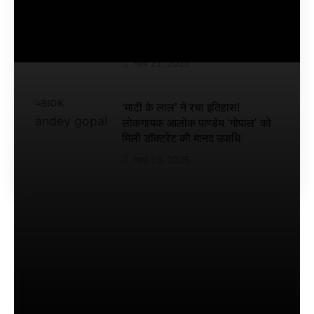
डेट तय
की गई
बोमन ईरानी के घर नवरोज की धूम,
है
परिवार के साथ मनाया जश्न
मार्च 21, 2025
‘माटी के लाल’ ने रचा इतिहास!
लोकगायक आलोक पाण्डेय ‘गोपाल’ को
मिली डॉक्टरेट की मानद उपाधि
मार्च 19, 2025