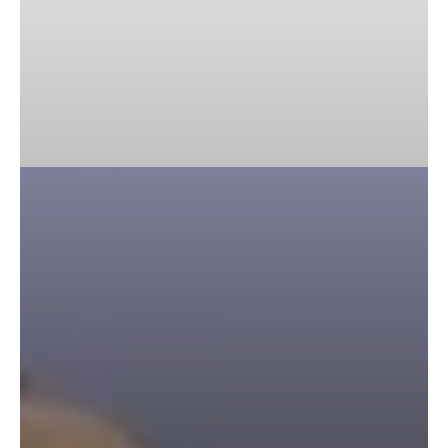
पैटर्न का
खुलासा
बड़ी
कार्रवाई:
20 माह से
जबरन
काबिज़
कृष्णा कुंज
वेलफेयर
सोसायटी
की
कार्यकारिणी
अपदस्थ,
JDA ने
पूरी कमान
चुनाव
समिति को
सौंपी
मेरठ के