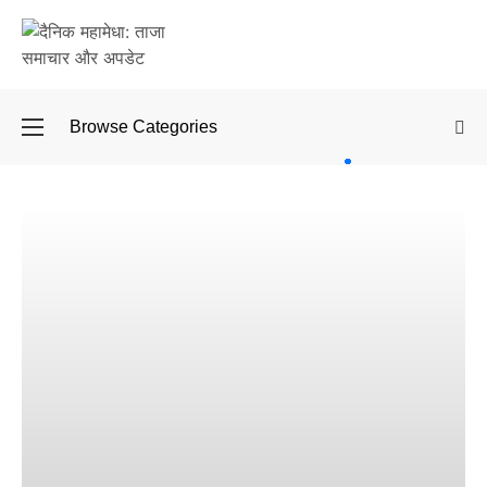
Browse Categories
बॉलीवुड
के बाद
अब
डिफेंस
टाइकून
साहिल
लूथरा को
मिली जान
से मारने
की
धमकियाँ :
सेलिब्रिटी
टारगेटिंग
जैसा हूबहू