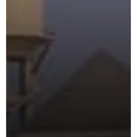
निर्माता
विनोद
चौधरी
की
फिल्म
‘गोदान’
का
पोस्टर
जारी,
CM
रेखा
गुप्ता ने
किया
विमोचन;
मनोज
जोशी-
उपासना
सिंह