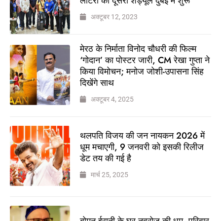
लॉटरी का दूसरा शेड्यूल दुबई में शुरू
अक्टूबर 12, 2023
मेरठ के निर्माता विनोद चौधरी की फिल्म
‘गोदान’ का पोस्टर जारी, CM रेखा गुप्ता ने
किया विमोचन; मनोज जोशी-उपासना सिंह
दिखेंगे साथ
अक्टूबर 4, 2025
थलपति विजय की जन नायकन 2026 में
धूम मचाएगी, 9 जनवरी को इसकी रिलीज
डेट तय की गई है
मार्च 25, 2025
बोमन ईरानी के घर नवरोज की धूम, परिवार