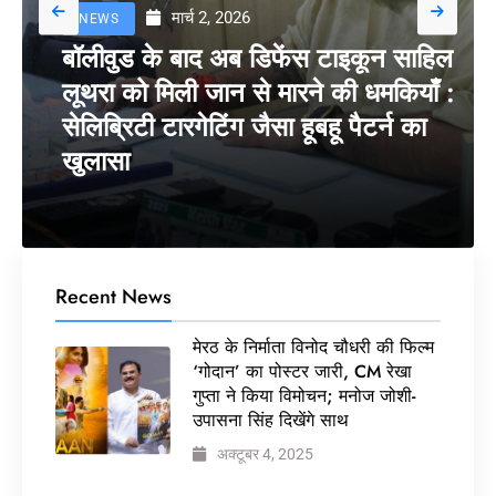
मार्च 2, 2026
NEWS
बॉलीवुड के बाद अब डिफेंस टाइकून साहिल
लूथरा को मिली जान से मारने की धमकियाँ :
सेलिब्रिटी टारगेटिंग जैसा हूबहू पैटर्न का
खुलासा
Recent News
मेरठ के निर्माता विनोद चौधरी की फिल्म
‘गोदान’ का पोस्टर जारी, CM रेखा
गुप्ता ने किया विमोचन; मनोज जोशी-
उपासना सिंह दिखेंगे साथ
अक्टूबर 4, 2025